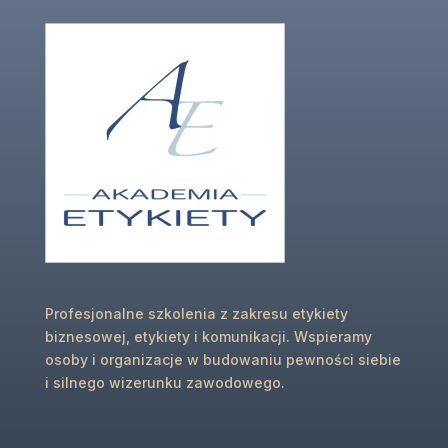
Profesjonalne szkolenia z zakresu etykiety
biznesowej, etykiety i komunikacji. Wspieramy
osoby i organizacje w budowaniu pewności siebie
i silnego wizerunku zawodowego.