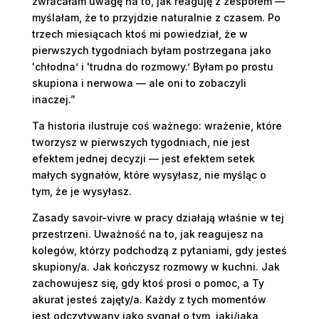
zwracałam uwagę na to, jak reaguję z zespołem —
myślałam, że to przyjdzie naturalnie z czasem. Po
trzech miesiącach ktoś mi powiedział, że w
pierwszych tygodniach byłam postrzegana jako
'chłodna’ i 'trudna do rozmowy.’ Byłam po prostu
skupiona i nerwowa — ale oni to zobaczyli
inaczej.”
Ta historia ilustruje coś ważnego: wrażenie, które
tworzysz w pierwszych tygodniach, nie jest
efektem jednej decyzji — jest efektem setek
małych sygnałów, które wysyłasz, nie myśląc o
tym, że je wysyłasz.
Zasady savoir-vivre w pracy działają właśnie w tej
przestrzeni. Uważność na to, jak reagujesz na
kolegów, którzy podchodzą z pytaniami, gdy jesteś
skupiony/a. Jak kończysz rozmowy w kuchni. Jak
zachowujesz się, gdy ktoś prosi o pomoc, a Ty
akurat jesteś zajęty/a. Każdy z tych momentów
jest odczytywany jako sygnał o tym, jaki/jaka