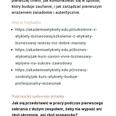
pierwszej chwili, jak komunikować się w sposób,
który buduje zaufanie, i jak zarządzać pierwszym
wrażeniem świadomie i autentycznie.
Więcej Artykułów
https://akademiaetykiety.edu.pl/szkolenie-z-
etykiety-biznesowej/szkolenie-z-etykiety-
biznesowej-wiecej-niz-dobre-maniery
https://akademiaetykiety.edu.pl/biznes-
etykieta/jak-kurs-savoir-vivre-biznesowy-
wplywa-na-sukces-zawodowy
https://akademiaetykiety.edu.pl/rozwoj-
osobisty/jak-kurs-etykiety-buduje-
profesjonalny-wizerunek
Najczęściej zadawane pytania
Jak się przedstawić w pracy podczas pierwszego
zebrania z dużym zespołem, żeby nie wypaść ani
zbyt skromnie, ani zbyt arogancko?