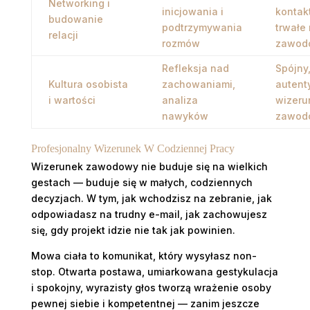
Networking i
inicjowania i
kontakt
budowanie
podtrzymywania
trwałe 
relacji
rozmów
zawod
Refleksja nad
Spójny
Kultura osobista
zachowaniami,
autent
i wartości
analiza
wizeru
nawyków
zawod
Profesjonalny Wizerunek W Codziennej Pracy
Wizerunek zawodowy nie buduje się na wielkich
gestach — buduje się w małych, codziennych
decyzjach. W tym, jak wchodzisz na zebranie, jak
odpowiadasz na trudny e-mail, jak zachowujesz
się, gdy projekt idzie nie tak jak powinien.
Mowa ciała to komunikat, który wysyłasz non-
stop. Otwarta postawa, umiarkowana gestykulacja
i spokojny, wyrazisty głos tworzą wrażenie osoby
pewnej siebie i kompetentnej — zanim jeszcze