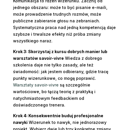
Komunikacja to rdzeń wizerunku. Zacznij od
jednego obszaru: może to być pisanie e-maili,
może prowadzenie trudnych rozmów, może
publiczne zabieranie głosu na zebraniach.
Systematyczna praca nad jedną kompetencją daje
szybsze i trwalsze efekty niż próba zmiany
wszystkiego naraz.
Krok 3: Skorzystaj z kursu dobrych manier lub
warsztatów savoir-vivre
Wiedza z dobrego
szkolenia daje nie tylko zasady, ale też
świadomość: jak jestem odbierany, gdzie tracę
punkty wizerunkowe, co mogę poprawić.
Warsztaty savoir-vivre
są szczególnie
wartościowe, bo łączą teorię z praktyką i
natychmiastowym feedbackiem od
doświadczonego trenera.
Krok 4: Konsekwentnie buduj profesjonalne
nawyki
Wizerunek to nawyk, nie jednorazowy
projekt. Wybierz dwie lub trzy konkretne zmiany,