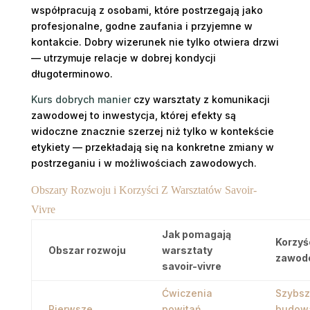
współpracują z osobami, które postrzegają jako
profesjonalne, godne zaufania i przyjemne w
kontakcie. Dobry wizerunek nie tylko otwiera drzwi
— utrzymuje relacje w dobrej kondycji
długoterminowo.
Kurs dobrych manier
czy warsztaty z komunikacji
zawodowej to inwestycja, której efekty są
widoczne znacznie szerzej niż tylko w kontekście
etykiety — przekładają się na konkretne zmiany w
postrzeganiu i w możliwościach zawodowych.
Obszary Rozwoju i Korzyści Z Warsztatów Savoir-
Vivre
Jak pomagają
Korzyś
Obszar rozwoju
warsztaty
zawod
savoir-vivre
Ćwiczenia
Szybs
Pierwsze
powitań,
budow