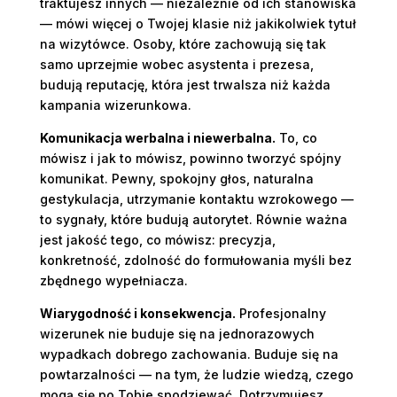
traktujesz innych — niezależnie od ich stanowiska
— mówi więcej o Twojej klasie niż jakikolwiek tytuł
na wizytówce. Osoby, które zachowują się tak
samo uprzejmie wobec asystenta i prezesa,
budują reputację, która jest trwalsza niż każda
kampania wizerunkowa.
Komunikacja werbalna i niewerbalna.
To, co
mówisz i jak to mówisz, powinno tworzyć spójny
komunikat. Pewny, spokojny głos, naturalna
gestykulacja, utrzymanie kontaktu wzrokowego —
to sygnały, które budują autorytet. Równie ważna
jest jakość tego, co mówisz: precyzja,
konkretność, zdolność do formułowania myśli bez
zbędnego wypełniacza.
Wiarygodność i konsekwencja.
Profesjonalny
wizerunek nie buduje się na jednorazowych
wypadkach dobrego zachowania. Buduje się na
powtarzalności — na tym, że ludzie wiedzą, czego
mogą się po Tobie spodziewać. Dotrzymujesz