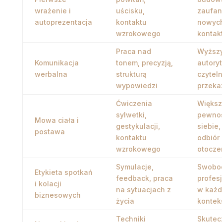
wrażenie i
uścisku,
zaufan
autoprezentacja
kontaktu
nowyc
wzrokowego
kontak
Praca nad
Wyższ
Komunikacja
tonem, precyzją,
autoryt
werbalna
strukturą
czytel
wypowiedzi
przeka
Ćwiczenia
Więks
sylwetki,
pewno
Mowa ciała i
gestykulacji,
siebie,
postawa
kontaktu
odbiór
wzrokowego
otocze
Symulacje,
Swobod
Etykieta spotkań
feedback, praca
profes
i kolacji
na sytuacjach z
w każ
biznesowych
życia
kontek
Techniki
Skutec