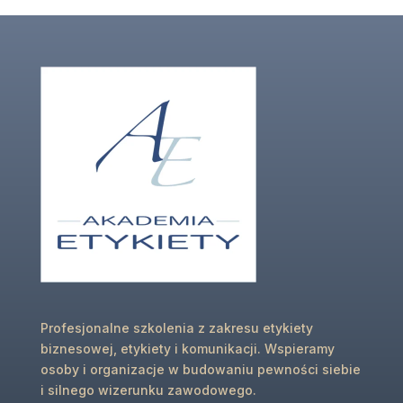
Profesjonalne szkolenia z zakresu etykiety
biznesowej, etykiety i komunikacji. Wspieramy
osoby i organizacje w budowaniu pewności siebie
i silnego wizerunku zawodowego.