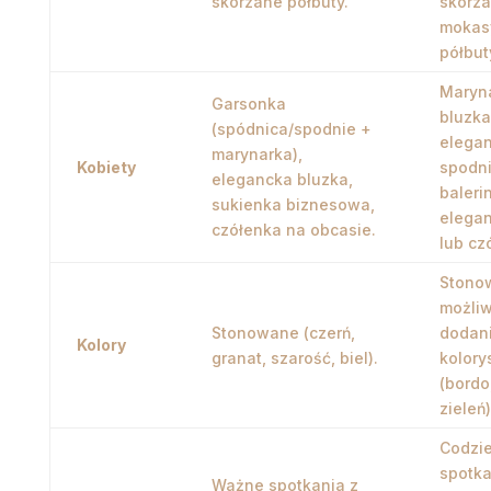
skórzane półbuty.
skórz
mokas
półbut
Maryn
Garsonka
bluzka
(spódnica/spodnie +
elegan
marynarka),
Kobiety
spodni
elegancka bluzka,
balerin
sukienka biznesowa,
elegan
czółenka na obcasie.
lub cz
Stonow
możliw
Stonowane (czerń,
dodan
Kolory
granat, szarość, biel).
kolory
(bordo
zieleń)
Codzi
spotka
Ważne spotkania z