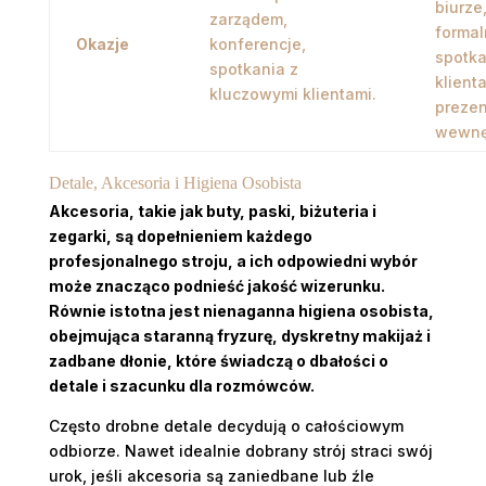
biurze
zarządem,
forma
Okazje
konferencje,
spotka
spotkania z
klient
kluczowymi klientami.
prezen
wewnę
Detale, Akcesoria i Higiena Osobista
Akcesoria, takie jak buty, paski, biżuteria i
zegarki, są dopełnieniem każdego
profesjonalnego stroju, a ich odpowiedni wybór
może znacząco podnieść jakość wizerunku.
Równie istotna jest nienaganna higiena osobista,
obejmująca staranną fryzurę, dyskretny makijaż i
zadbane dłonie, które świadczą o dbałości o
detale i szacunku dla rozmówców.
Często drobne detale decydują o całościowym
odbiorze. Nawet idealnie dobrany strój straci swój
urok, jeśli akcesoria są zaniedbane lub źle