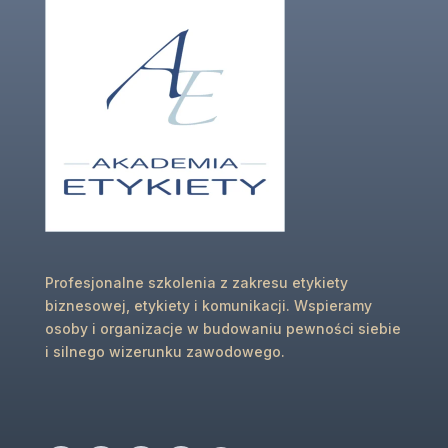
Profesjonalne szkolenia z zakresu etykiety
biznesowej, etykiety i komunikacji. Wspieramy
osoby i organizacje w budowaniu pewności siebie
i silnego wizerunku zawodowego.